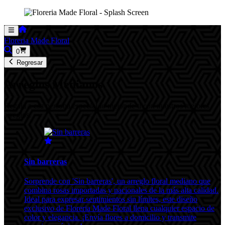
Floreria Made Floral
0
Regresar
Arreglos Medianos
Regala a esa persona especial lo mejor de ti con nuestros mejores
arreglos.
Sin barreras
Sorprende con 'Sin barreras', un arreglo floral mediano que
combina rosas importadas y nacionales de la más alta calidad.
Ideal para expresar sentimientos sin límites, este diseño
exclusivo de Floreria Made Floral llena cualquier espacio de
color y elegancia. ¡Envía flores a domicilio y transmite