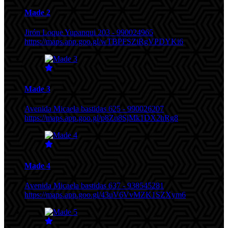
Made 2
Jirón Loque Yupanqui 203 - 990024965
https://maps.app.goo.gl/wTBPFSZiRgVPDYKi6
Made 3
Avenida Micaela bastidas 625 - 990026207
https://maps.app.goo.gl/p8Zu8SjMk1DX2hRg8
Made 4
Avenida Micaela bastidas 637 - 938545281
https://maps.app.goo.gl/43uV6VvMZK1SZXym6