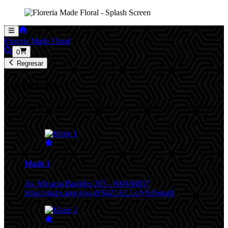
Floreria Made Floral
0
Regresar
Sucursales
Visita una de nuestras cinco tiendas que contamos en la ciudad de
Cusco.
Made 1
Av. Micaela Bastidas 203 - 900188857
https://maps.app.goo.gl/SkZ1KLLcJySzSgug8